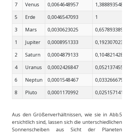
7
Venus
0,0064648957
1,3888935483
5
Erde
0,0046547093
1
3
Mars
0,0030623025
0,6578933894
1
Jupiter
0,0008951333
0,1923070236
2
Saturn
0,0004879133
0,1048214286
4
Uranus
0,0002426847
0,0521374556
6
Neptun
0,0001548467
0,0332666797
8
Pluto
0,0001170992
0,0251571419
Aus den Größenverhältnissen, wie sie in Abb.5
ersichtlich sind, lassen sich die unterschiedlichen
Sonnenscheiben aus Sicht der Planeten