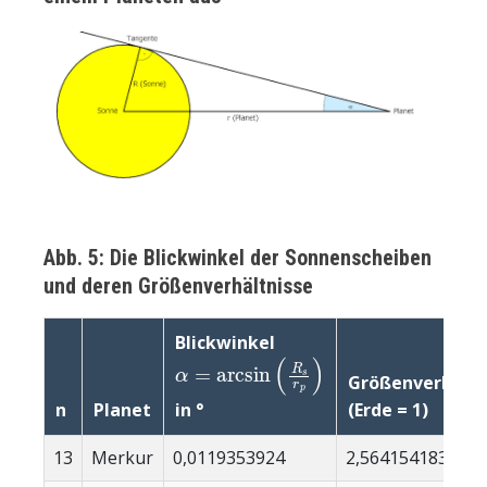
Abb. 5: Die Blickwinkel der Sonnenscheiben
und deren Größenverhältnisse
Blickwinkel
α
=
arcsin
(
R
s
r
p
)
Größenverhältn
in °
n
Planet
(Erde = 1)
13
Merkur
0,0119353924
2,5641541834