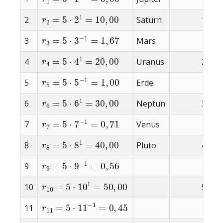
r
2
=
5
⋅
2
1
=
10
,
00
2
Saturn
10,00
r
3
=
5
⋅
3
−
1
=
1
,
67
3
Mars
1,67
r
4
=
5
⋅
4
1
=
20
,
00
4
Uranus
20,00
r
5
=
5
⋅
5
−
1
=
1
,
00
5
Erde
1,00
r
6
=
5
⋅
6
1
=
30
,
00
6
Neptun
30,00
r
7
=
5
⋅
7
−
1
=
0
,
71
7
Venus
0,71
r
8
=
5
⋅
8
1
=
40
,
00
8
Pluto
40,00
r
9
=
5
⋅
9
−
1
=
0
,
56
9
0,56
r
10
=
5
⋅
10
1
=
50
,
00
10
50,00
r
11
=
5
⋅
11
−
1
=
0
,
45
11
0,45
r
12
=
5
⋅
12
1
=
60
,
00