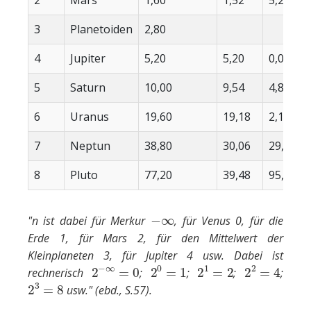
3
Planetoiden
2,80
4
Jupiter
5,20
5,20
0,00
5
Saturn
10,00
9,54
4,82
6
Uranus
19,60
19,18
2,19
7
Neptun
38,80
30,06
29,08
8
Pluto
77,20
39,48
95,54
−
∞
"n ist dabei für Merkur
, für Venus 0, für die
Erde 1, für Mars 2, für den Mittelwert der
Kleinplaneten 3, für Jupiter 4 usw. Dabei ist
2
−
∞
=
0
2
0
=
1
2
1
=
2
2
2
=
4
rechnerisch
;
;
;
;
2
3
=
8
usw." (ebd., S.57).