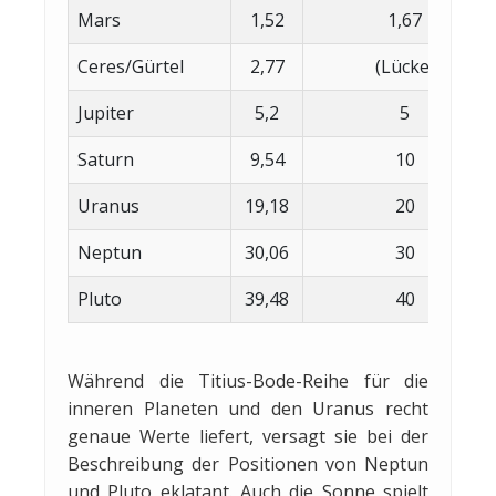
Mars
1,52
1,67
Ceres/Gürtel
2,77
(Lücke)
Jupiter
5,2
5
Saturn
9,54
10
Uranus
19,18
20
Neptun
30,06
30
Pluto
39,48
40
Während die Titius-Bode-Reihe für die
inneren Planeten und den Uranus recht
genaue Werte liefert, versagt sie bei der
Beschreibung der Positionen von Neptun
und Pluto eklatant. Auch die Sonne spielt