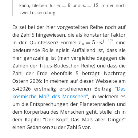
n
=
9
n
=
12
kann, bleiben für
und
immer noch
zwei Lücken übrig.
Es sei bei der hier vorgestellten Reihe noch auf
die Zahl 5 hingewiesen, die als konstanter Faktor
r
n
=
5
⋅
n
(
−
1
)
n
in der Quintessenz-Formel
eine
bedeutende Rolle spielt. Auffallend ist, dass sie
hier ganzzahlig ist (man vergleiche dagegen die
Zahlen der Titius-Bodeschen Reihe) und dass die
Zahl der Erde ebenfalls 5 beträgt. Nachtrag
Ostern 2026: In meinem auf dieser Webseite am
5.4.2026 erstmalig erschienenen Beitrag
"Das
kosmische Maß des Menschen"
, in welchem es
um die Entsprechungen der Planetenradien und
dem Körperbau des Menschen geht, stelle ich in
dem Kapitel "Der Kopf: Das Maß aller Dinge?"
einen Gedanken zu der Zahl 5 vor.