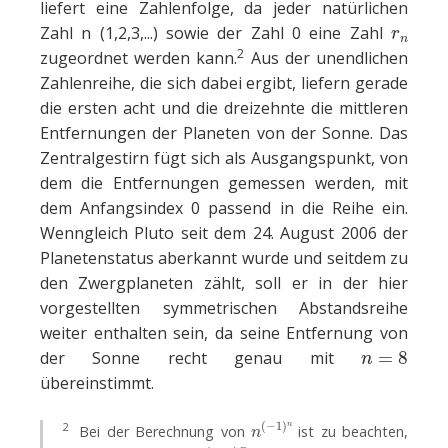
liefert eine Zahlenfolge, da jeder natürlichen
r
n
Zahl n (1,2,3,...) sowie der Zahl 0 eine Zahl
2
zugeordnet werden kann.
Aus der unendlichen
Zahlenreihe, die sich dabei ergibt, liefern gerade
die ersten acht und die dreizehnte die mittleren
Entfernungen der Planeten von der Sonne. Das
Zentralgestirn fügt sich als Ausgangspunkt, von
dem die Entfernungen gemessen werden, mit
dem Anfangsindex 0 passend in die Reihe ein.
Wenngleich Pluto seit dem 24. August 2006 der
Planetenstatus aberkannt wurde und seitdem zu
den Zwergplaneten zählt, soll er in der hier
vorgestellten symmetrischen Abstandsreihe
weiter enthalten sein, da seine Entfernung von
n
=
8
der Sonne recht genau mit
übereinstimmt.
n
(
−
1
)
n
2
Bei der Berechnung von
ist zu beachten,
(
−
1
)
n