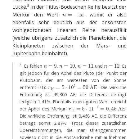
3
Lücke.
In der Titius-Bodeschen Reihe besitzt der
n
=
−
∞
Merkur den Wert
, womit er also
ebenfalls sehr deutlich aus der ansonsten
wohlgeordneten linearen Reihe herausfällt
(welche übrigens zusätzlich die Planetoiden, die
Kleinplaneten zwischen der Mars- und
Jupiterbahn beinhaltet).
n
=
9
n
=
10
n
=
11
n
=
12
3
Es fehlen
,
,
und
. Es
gilt jedoch für den Aphel des Pluto (der Punkt der
Plutobahn, der am weitesten von der Sonne
r
10
=
5
⋅
10
1
=
50
AE
entfernt ist):
. Die wirkliche
Entfernung ist 49,305 AE, die Differenz beträgt
lediglich 1,41%. Ebenfalls einen guten Wert erreicht
r
11
=
5
⋅
11
−
1
=
0
,
45
AE
der Aphel des Merkur:
.
Die wirkliche Entfernung ist 0,468 AE, die Differenz
beträgt somit 2,87%. Trotz dieser zusätzlichen
Übereinstimmungen, die man strenggenommen
sowieso nicht in die Abstandsreihe mit aufnehmen