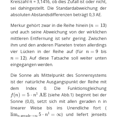
Kreiszahl π = 3,1416, ob dies Zufall ist oder nicht,
sei dahingestellt. Die Standardabweichung der
absoluten Abstandsdifferenzen beträgt 0,3 AE.
n
=
13
Merkur gehört zwar in die Reihe hinein (
)
und auch seine Abweichung von der wirklichen
mittleren Entfernung ist sehr gering. Zwischen
ihm und den anderen Planeten treten allerdings
n
=
9
vier Lücken in der Reihe auf (für
bis
n
=
12
). Auf diese Tatsache soll weiter unten
eingegangen werden.
Die Sonne als Mittelpunkt des Sonnensystems
ist der natürliche Ausgangspunkt der Reihe mit
dem Index 0. Die Funktionsgleichung
f
(
n
)
=
5
⋅
n
1
AE
(siehe Abb.1) beginnt bei der
Sonne (0,0), setzt sich mit allen geraden n in
linearer Weise bis ins Unendliche fort (
lim
n
gerade
→
∞
5
⋅
n
1
=
∞
) und liefert jenseits