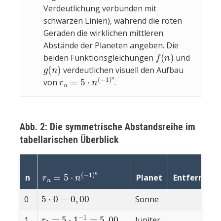
Verdeutlichung verbunden mit
schwarzen Linien), während die roten
Geraden die wirklichen mittleren
Abstände der Planeten angeben. Die
f
(
n
)
beiden Funktionsgleichungen
und
g
(
n
)
verdeutlichen visuell den Aufbau
r
n
=
5
⋅
n
(
−
1
)
n
von
.
Abb. 2: Die symmetrische Abstandsreihe im
tabellarischen Überblick
r
n
=
5
⋅
n
(
−
1
)
n
n
Planet
Entfernung
5
⋅
0
=
0
,
00
0
Sonne
0,00
r
1
=
5
⋅
1
−
1
=
5
,
00
1
Jupiter
5,00