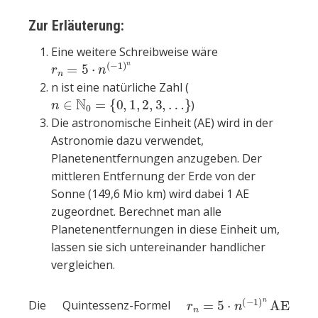
Zur Erläuterung:
Eine weitere Schreibweise wäre
r
n
=
5
⋅
n
(
−
1
)
n
n ist eine natürliche Zahl (
n
∈
N
0
=
{
0
,
1
,
2
,
3
,
…
}
)
Die astronomische Einheit (AE) wird in der
Astronomie dazu verwendet,
Planetenentfernungen anzugeben. Der
mittleren Entfernung der Erde von der
Sonne (149,6 Mio km) wird dabei 1 AE
zugeordnet. Berechnet man alle
Planetenentfernungen in diese Einheit um,
lassen sie sich untereinander handlicher
vergleichen.
r
n
=
5
⋅
n
(
−
1
)
n
AE
Die Quintessenz-Formel