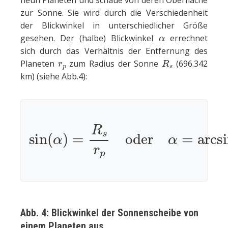
zur Sonne. Sie wird durch die Verschiedenheit
der Blickwinkel in unterschiedlicher Größe
α
gesehen. Der (halbe) Blickwinkel
errechnet
sich durch das Verhältnis der Entfernung des
r
p
R
s
Planeten
zum Radius der Sonne
(696.342
km) (siehe Abb.4):
sin
(
α
)
=
R
s
r
p
oder
α
=
arcsin
(
R
s
r
Abb. 4: Blickwinkel der Sonnenscheibe von
einem Planeten aus