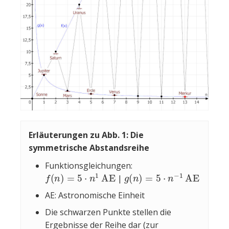
Erläuterungen zu Abb. 1: Die
symmetrische Abstandsreihe
Funktionsgleichungen:
f
(
n
)
=
5
⋅
n
1
AE
g
(
n
)
=
5
⋅
n
−
1
AE
|
AE: Astronomische Einheit
Die schwarzen Punkte stellen die
Ergebnisse der Reihe dar (zur