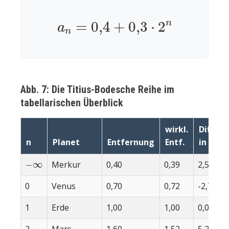
a
n
=
0
,
4
+
0
,
3
⋅
2
n
Abb. 7: Die Titius-Bodesche Reihe im
tabellarischen Überblick
wirkl.
Diff.
n
Planet
Entfernung
Entf.
in %
−
∞
Merkur
0,40
0,39
2,56
0
Venus
0,70
0,72
-2,78
1
Erde
1,00
1,00
0,00
2
Mars
1,60
1,52
5,26