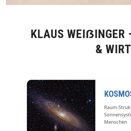
KLAUS WEI
ẞ
INGER 
& WIR
KOSMO
Raum-S
Sonnensy
Menschen